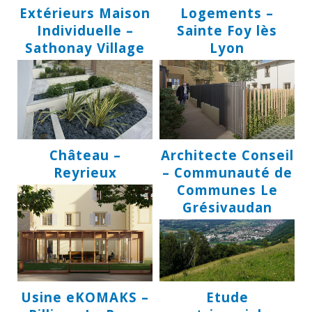
Extérieurs Maison
Logements –
Individuelle –
Sainte Foy lès
Sathonay Village
Lyon
Château –
Architecte Conseil
Reyrieux
– Communauté de
Communes Le
Grésivaudan
Usine eKOMAKS –
Etude