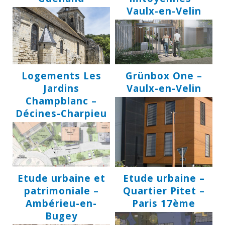
Vaulx-en-Velin
Logements Les
Grünbox One –
Jardins
Vaulx-en-Velin
Champblanc –
Décines-Charpieu
Etude urbaine et
Etude urbaine –
patrimoniale –
Quartier Pitet –
Ambérieu-en-
Paris 17ème
Bugey