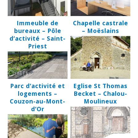
Immeuble de
Chapelle castrale
bureaux – Pôle
– Moëslains
d’activité – Saint-
Priest
Parc d’activité et
Eglise St Thomas
logements –
Becket – Chalou-
Couzon-au-Mont-
Moulineux
d’Or