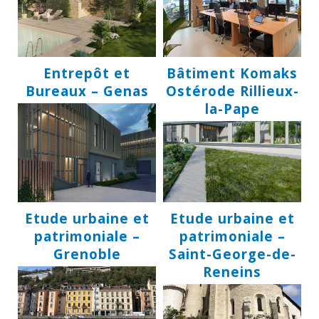
Entrepôt et
Bâtiment Komaks
Bureaux – Genas
Ostérode Rillieux-
la-Pape
Etude urbaine et
Etude urbaine et
patrimoniale –
patrimoniale –
Grenoble
Saint-George-de-
Reneins