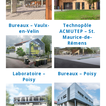
Bureaux – Vaulx-
Technopôle
en-Velin
ACMUTEP – St.
Maurice-de-
Rémens
Laboratoire –
Bureaux – Poisy
Poisy