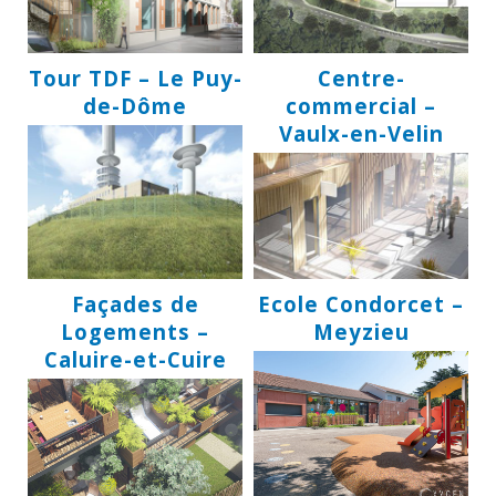
Tour TDF – Le Puy-
Centre-
de-Dôme
commercial –
Vaulx-en-Velin
Façades de
Ecole Condorcet –
Logements –
Meyzieu
Caluire-et-Cuire