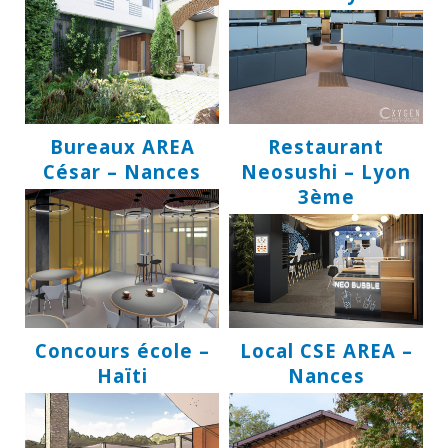
Bureaux AREA
Restaurant
César – Nances
Neosushi – Lyon
3ème
Concours école –
Local CSE AREA –
Haïti
Nances