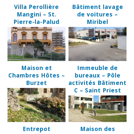
Villa Perollière
Bâtiment lavage
Mangini – St.
de voitures –
Pierre-la-Palud
Miribel
Maison et
Immeuble de
Chambres Hôtes –
bureaux – Pôle
Burzet
activités Bâtiment
C – Saint Priest
Entrepot
Maison des