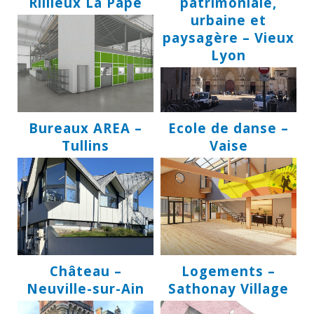
Rillieux La Pape
patrimoniale,
urbaine et
paysagère – Vieux
Lyon
Bureaux AREA –
Ecole de danse –
Tullins
Vaise
Château –
Logements –
Neuville-sur-Ain
Sathonay Village