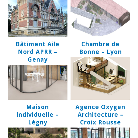
Bâtiment Aile
Chambre de
Nord APRR –
Bonne – Lyon
Genay
Maison
Agence Oxygen
individuelle –
Architecture –
Légny
Croix Rousse