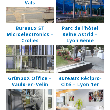
Vals
Bureaux ST
Parc de l’hôtel
Microelectronics –
Reine Astrid –
Crolles
Lyon 6ème
GrünboX Office –
Bureaux Récipro-
Vaulx-en-Velin
Cité – Lyon 1er