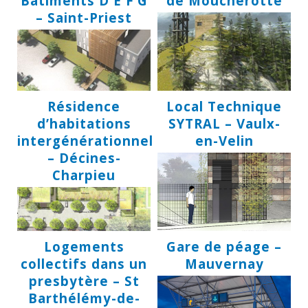
Bâtiments D E F G
de Moucherotte
– Saint-Priest
Résidence
Local Technique
d’habitations
SYTRAL – Vaulx-
intergénérationnelles
en-Velin
– Décines-
Charpieu
Logements
Gare de péage –
collectifs dans un
Mauvernay
presbytère – St
Barthélémy-de-