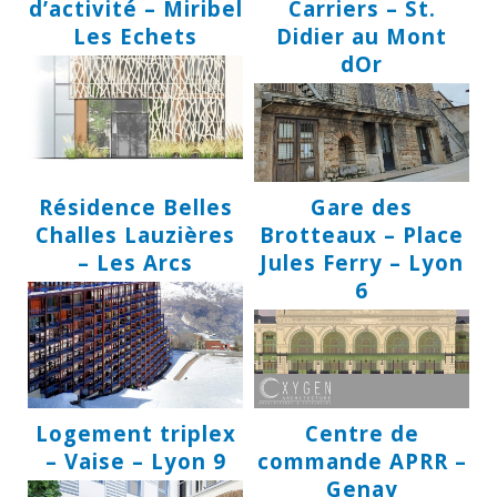
d’activité – Miribel
Carriers – St.
Les Echets
Didier au Mont
dOr
Résidence Belles
Gare des
Challes Lauzières
Brotteaux – Place
– Les Arcs
Jules Ferry – Lyon
6
Logement triplex
Centre de
– Vaise – Lyon 9
commande APRR –
Genay