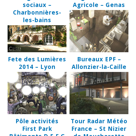
sociaux –
Agricole – Genas
Charbonnières-
les-bains
Fete des Lumières
Bureaux EPF –
2014 – Lyon
Allonzier-la-Caille
Pôle activités
Tour Radar Météo
First Park
France – St Nizier