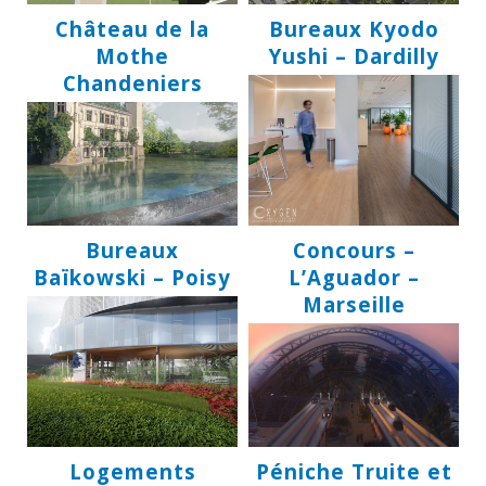
Château de la
Bureaux Kyodo
Mothe
Yushi – Dardilly
Chandeniers
Bureaux
Concours –
Baïkowski – Poisy
L’Aguador –
Marseille
Logements
Péniche Truite et