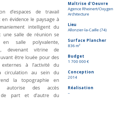
Maîtrise d’Oeuvre
Agence Rheinert/Oxygen
on d’espaces de travail
Architecture
 en évidence le paysage à
Lieu
maniement intelligent du
Allonzier-la-Caille (74)
 une salle de réunion se
Surface Plancher
 en salle polyvalente,
836 m²
te, devenant vitrine de
Budget
pouvant être louée pour des
1 700 000 €
externes à l’activité du
a circulation au sein du
Conception
2014
rend la topographie en
 autorise des accès
Réalisation
–
s de part et d’autre du