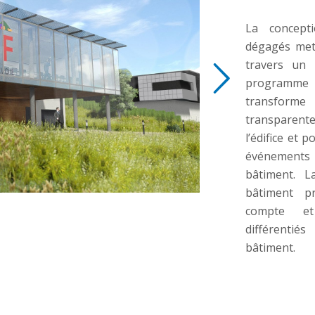
La concepti
dégagés met
travers un 
programme :
eck and Renew SSL Certificate !
transforme
transparen
l’édifice et 
événements 
bâtiment. L
bâtiment p
compte et
différentié
bâtiment.