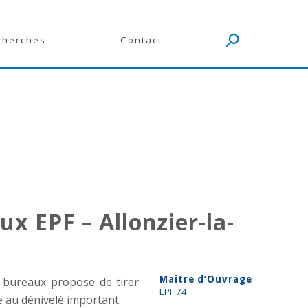
cherches
Contact
x EPF – Allonzier-la-
Maître d’Ouvrage
 bureaux propose de tirer
EPF 74
te au dénivelé important.