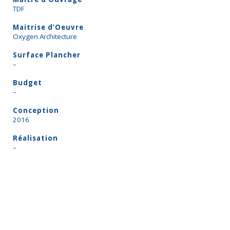
TDF
Maitrise d’Oeuvre
Oxygen Architecture
Surface Plancher
–
Budget
–
Conception
2016
Réalisation
–
3, Rue Dumont D’Urville, 69004 LYON – France