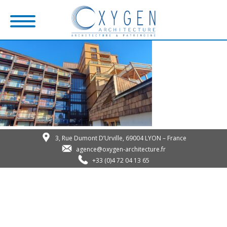
3, Rue Dumont D’Urville, 69004 LYON – France
agence@oxygen-architecture.fr
+33 (0)4 72 04 13 65