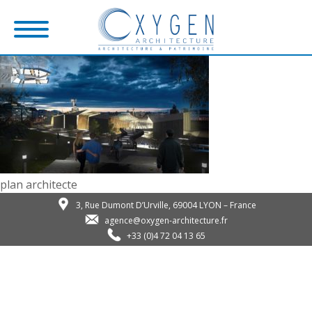
plan architecte
3, Rue Dumont D’Urville, 69004 LYON – France
agence@oxygen-architecture.fr
+33 (0)4 72 04 13 65