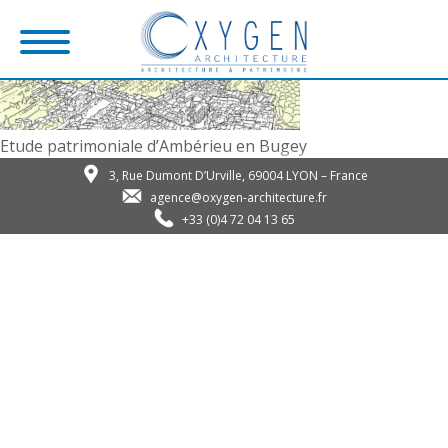
Etude patrimoniale d’Ambérieu en Bugey
3, Rue Dumont D’Urville, 69004 LYON – France
agence@oxygen-architecture.fr
+33 (0)4 72 04 13 65