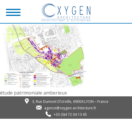
étude patrimoniale amberieux
3, Rue Dumont D’Urville, 69004 LYON – France
agence@oxygen-architecture.fr
+33 (0)4 72 04 13 65