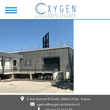
3, Rue Dumont D’Urville, 69004 LYON – France
agence@oxygen-architecture.fr
+33 (0)4 72 04 13 65