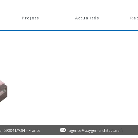
Projets
Actualités
Re
le, 69004 LYON – France
agence@oxygen-architecture.fr