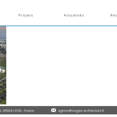
Projets
Actualités
Re
le, 69004 LYON – France
agence@oxygen-architecture.fr