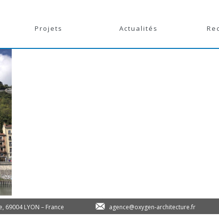
Projets
Actualités
Re
le, 69004 LYON – France
agence@oxygen-architecture.fr