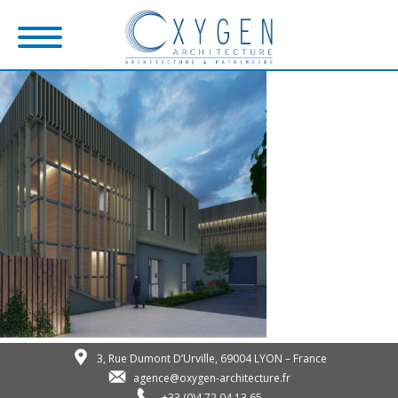
3, Rue Dumont D’Urville, 69004 LYON – France
agence@oxygen-architecture.fr
+33 (0)4 72 04 13 65