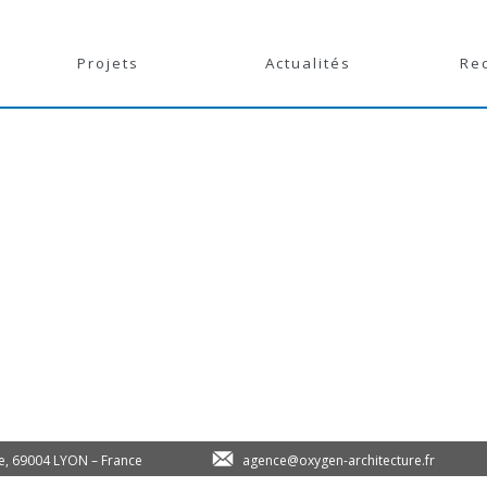
Projets
Actualités
Re
le, 69004 LYON – France
agence@oxygen-architecture.fr