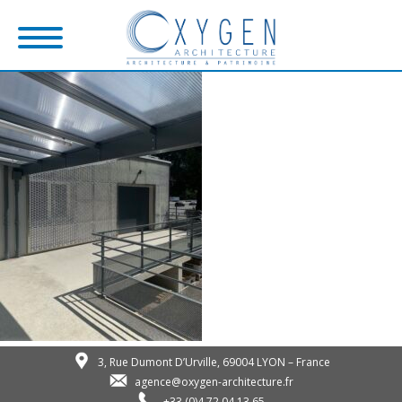
3, Rue Dumont D’Urville, 69004 LYON – France
agence@oxygen-architecture.fr
+33 (0)4 72 04 13 65