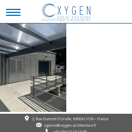
3, Rue Dumont D’Urville, 69004 LYON – France
agence@oxygen-architecture.fr
+33 (0)4 72 04 13 65