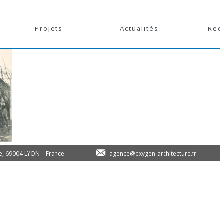
Projets
Actualités
Re
le, 69004 LYON – France
agence@oxygen-architecture.fr