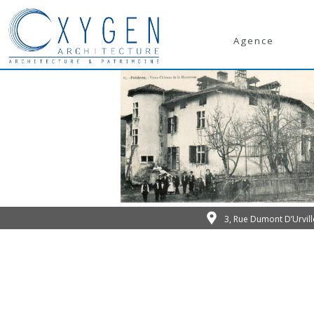
Agence
3, Rue Dumont D’Urvil