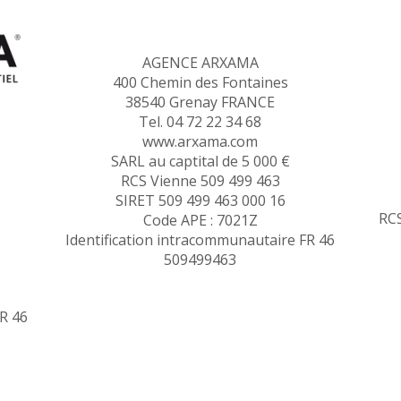
AGENCE ARXAMA
400 Chemin des Fontaines
38540 Grenay FRANCE
Tel. 04 72 22 34 68
www.arxama.com
SARL au captital de 5 000 €
RCS Vienne 509 499 463
SIRET 509 499 463 000 16
RCS
Code APE : 7021Z
Identification intracommunautaire FR 46
509499463
FR 46