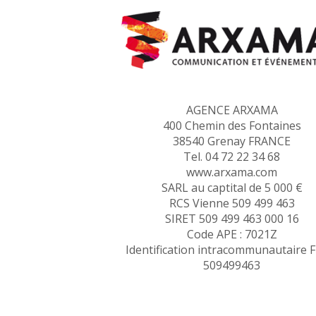
AGENCE ARXAMA
400 Chemin des Fontaines
38540 Grenay FRANCE
Tel. 04 72 22 34 68
www.arxama.com
SARL au captital de 5 000 €
RCS Vienne 509 499 463
SIRET 509 499 463 000 16
Code APE : 7021Z
Identification intracommunautaire 
509499463