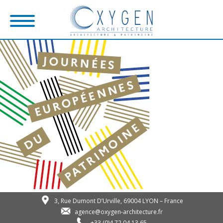
3, Rue Dumont D’Urville, 69004 LYON – France
agence@oxygen-architecture.fr
+33 (0)4 72 04 13 65