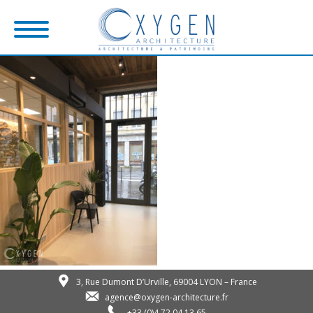
3, Rue Dumont D’Urville, 69004 LYON – France
agence@oxygen-architecture.fr
+33 (0)4 72 04 13 65