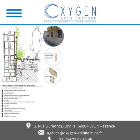
3, Rue Dumont D’Urville, 69004 LYON – France
agence@oxygen-architecture.fr
+33 (0)4 72 04 13 65