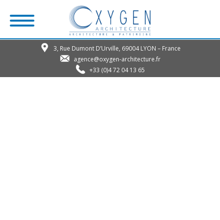
3, Rue Dumont D’Urville, 69004 LYON – France
agence@oxygen-architecture.fr
+33 (0)4 72 04 13 65