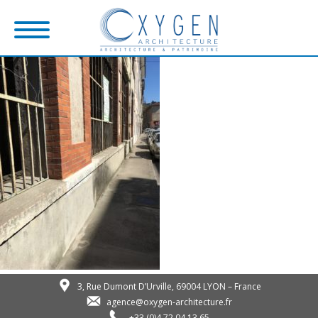
3, Rue Dumont D’Urville, 69004 LYON – France
agence@oxygen-architecture.fr
+33 (0)4 72 04 13 65