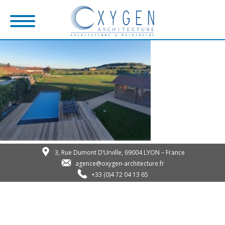
3, Rue Dumont D’Urville, 69004 LYON – France
agence@oxygen-architecture.fr
+33 (0)4 72 04 13 65