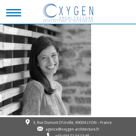
3, Rue Dumont D’Urville, 69004 LYON – France
agence@oxygen-architecture.fr
+33 (0)4 72 04 13 65