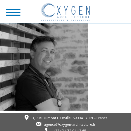
3, Rue Dumont D’Urville, 69004 LYON – France
agence@oxygen-architecture.fr
+33 (0)4 72 04 13 65