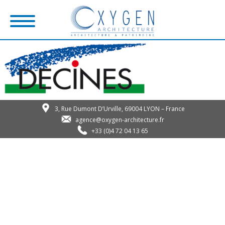
3, Rue Dumont D’Urville, 69004 LYON – France
agence@oxygen-architecture.fr
+33 (0)4 72 04 13 65